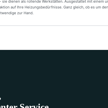
 sie dienen als rollende Werkstätten. Ausgestattet mit einem 
eaktion auf Ihre Heizungsbedürfnisse. Ganz gleich, ob es um de
otwendige zur Hand.
,
nter Service