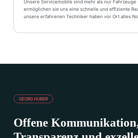
Unsere Servicemobile sind mehr als nur Fahrzeuge -
ermöglichen sie uns eine schnelle und effiziente R
unsere erfahrenen Techniker haben vor Ort alles N
GEORG HUBER
Offene Kommunikation
Transparenz und exzelle