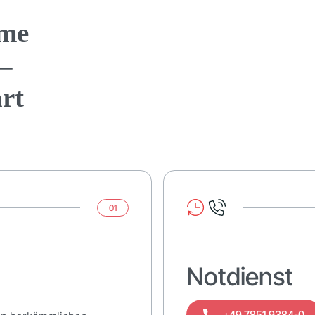
eme
–
art
01
Notdienst
+49 7851 9384-0