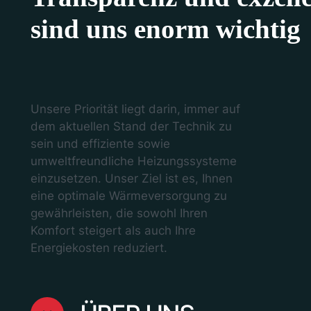
sind uns enorm wichtig
Unsere Priorität liegt darin, immer auf
dem aktuellen Stand der Technik zu
sein und effiziente sowie
umweltfreundliche Heizungssysteme
einzusetzen. Unser Ziel ist es, Ihnen
eine optimale Wärmeversorgung zu
gewährleisten, die sowohl Ihren
Komfort steigert als auch Ihre
Energiekosten reduziert.